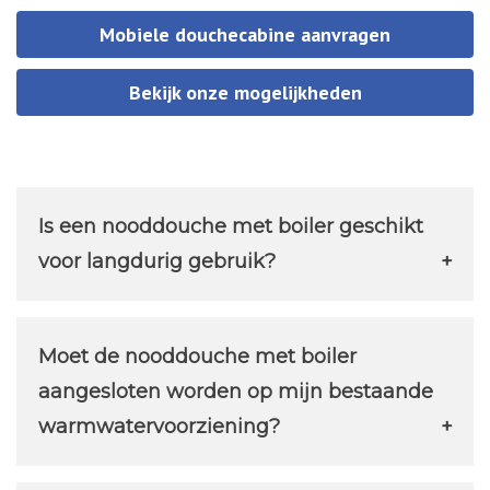
Mobiele douchecabine aanvragen
Bekijk onze mogelijkheden
Is een nooddouche met boiler geschikt
voor langdurig gebruik?
Ja, een nooddouche met boiler is
geschikt voor zowel kortstondig als
Moet de nooddouche met boiler
langdurig gebruik. Of u nu te maken hebt
aangesloten worden op mijn bestaande
met een badkamerverbouwing die
warmwatervoorziening?
weken duurt of een tijdelijke oplossing
Dit kan, maar is niet noodzakelijk. Een
nodig heeft vanwege waterschade, de