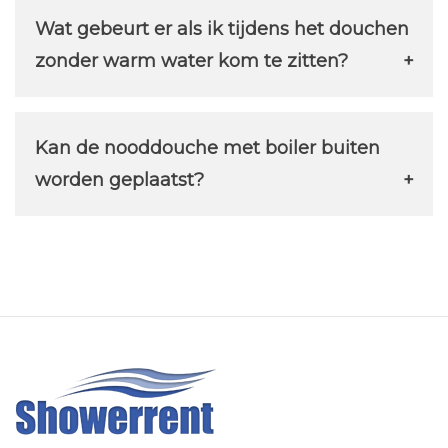
nooddouche met boiler verwarmt het
nooddouche biedt een comfortabele en
Wat gebeurt er als ik tijdens het douchen
water namelijk zelfstandig. Het enige wat
duurzame optie.
zonder warm water kom te zitten?
u nodig heeft is een water- en
Mocht het warme water opkomen, dan
elektriciteitsaansluiting.
zal de boiler het water binnen enkele
Kan de nooddouche met boiler buiten
minuten opnieuw verwarmen. Als u
worden geplaatst?
meerdere personen achter elkaar gebruik
Ja, dat kan. Houd er wel rekening mee
laat maken van de douche, kan het
dat de douche en boiler goed beschermd
handig zijn om een paar minuten te
moeten zijn tegen de elementen.
wachten tussen de beurten, zodat het
water weer volledig op temperatuur is.