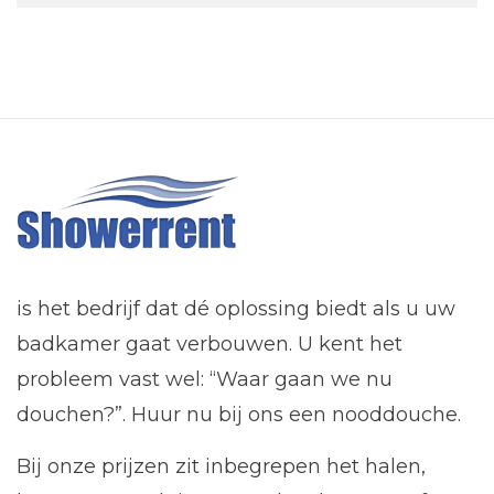
Nee. Het brengen, installeren en ophalen
water en een afvoer. Denk bijvoorbeeld in
is allemaal voor onze rekening. Deze
de garage, bijkeuken of ‘gewoon’ in de
dienstverlening is bovendien al
woonkamer. Onze nooddouches hebben
inbegrepen bij de prijs.
een flexibele wateraanvoer die kan
worden aangesloten op een keukenkraan
of andere beschikbare waterbron. Heeft u
weinig ruimte? Dan hebben wij speciaal
een tijdelijk douche die geschikt is voor
plekken met weinig ruimte of een laag
is het bedrijf dat dé oplossing biedt als u uw
plafond.
badkamer gaat verbouwen. U kent het
probleem vast wel: “Waar gaan we nu
douchen?”. Huur nu bij ons een nooddouche.
Bij onze prijzen zit inbegrepen het halen,