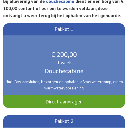
Bij aflevering van de
douchecabine
dient er een borg van €
100,00 contant of per pin te worden voldaan, deze
ontvangt u weer terug bij het ophalen van het gehuurde.
Pakket 1
€ 200,00
1 week
Douchecabine
*Incl. Btw, aansluiten, bezorgen en ophalen, afvoerwaterpomp, eigen
warmwatervoorziening
Direct aanvragen
Pakket 2