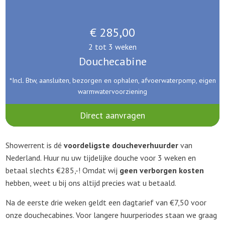
€ 285,00
2 tot 3 weken
Douchecabine
*Incl. Btw, aansluiten, bezorgen en ophalen, afvoerwaterpomp, eigen
warmwatervoorziening
Direct aanvragen
Showerrent is dé
voordeligste doucheverhuurder
van
Nederland. Huur nu uw tijdelijke douche voor 3 weken en
betaal slechts €285,-! Omdat wij
geen verborgen kosten
hebben, weet u bij ons altijd precies wat u betaald.
Na de eerste drie weken geldt een dagtarief van €7,50 voor
onze douchecabines. Voor langere huurperiodes staan we graag