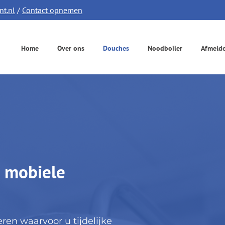
t.nl
/
Contact opnemen
Home
Over ons
Douches
Noodboiler
Afmeld
n mobiele
en waarvoor u tijdelijke