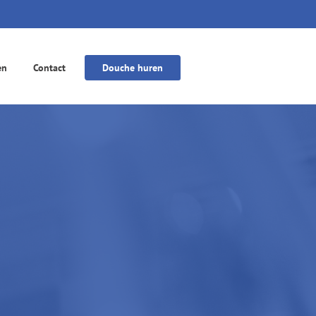
en
Contact
Douche huren